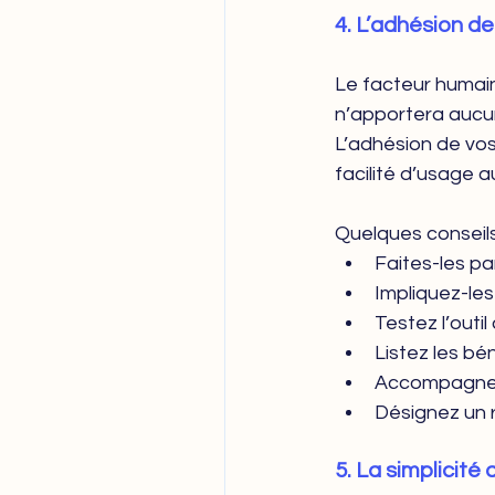
4. L’adhésion de
Le facteur humain 
n’apportera aucune
L’adhésion de vos 
facilité d’usage a
Quelques conseils
Faites-les pa
Impliquez-les
Testez l’outil
Listez les bé
Accompagnez
Désignez un 
5. La simplicité 