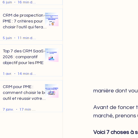
6 juin
16 min de lecture
CRM de prospection en
PME : 7 critères pour
choisir l'outil qui fera
vraiment la différence
5 juin
11 min de lecture
Top 7 des CRM SaaS en
2026 : comparatif
objectif pour les PME
1 avr.
14 min de lecture
CRM pour PME :
manière dont vous 
comment choisir le bon
outil et réussir votre
projet en 2026
Avant de foncer t
7 janv.
17 min de lecture
marché, prenons 
Voici 7 choses à s