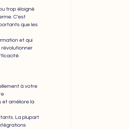
ou trop éloigné 
terme. C’est 
mportants que les 
rmation et qui 
 révolutionner 
ficacité.
ellement à votre 
te 
 et améliore la 
ants. La plupart 
ntégrations 