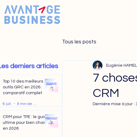
Tous les posts
Les derniers articles
Eugénie HAMEL
7 choses
Top 10 des meilleurs
outils GRC en 2026 :
CRM
comparatif complet
6 juil.
9 min de lecture
Dernière mise à jour :
CRM pour TPE : le guide
ultime pour bien choisir
en 2026