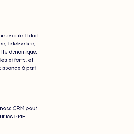
erciale. Il doit 
n, fidélisation, 
cette dynamique.
es efforts, et 
roissance à part 
ness CRM peut 
ur les PME.