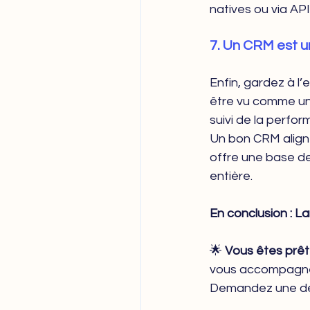
natives ou via API
7. Un CRM est un
Enfin, gardez à l’
être vu comme un le
suivi de la perfo
Un bon CRM aligne
offre une base de 
entière.
En conclusion : 
🌟
 Vous êtes prêt 
vous accompagner
Demandez une dé