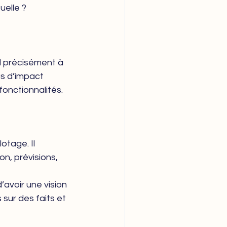
uelle ?
nd précisément à 
us d’impact 
onctionnalités.
otage. Il 
n, prévisions, 
voir une vision 
sur des faits et 