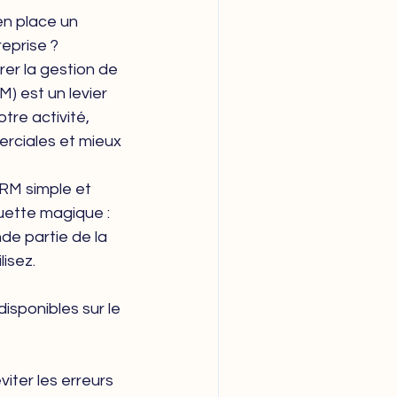
n place un 
eprise ? 
urer la gestion de 
M) est un levier 
re activité, 
merciales et mieux 
RM simple et 
uette magique : 
e partie de la 
lisez.
sponibles sur le 
iter les erreurs 