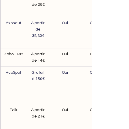
de 29€
Axonaut
À partir 
Oui
Oui
de 
38,80€
Zoho CRM
À partir 
Oui
Oui
de 14€
HubSpot
Gratuit 
Oui
Oui
à 150€
Folk
À partir 
Oui
Oui
de 21€