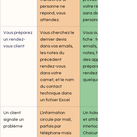
personne ne 
votre réponse, 
répond, vous 
sans demander à 
attendez.
personne.
Vous préparez 
Vous cherchez le 
Vous ouvrez la 
un rendez-
dernier devis 
fiche : tout est là, 
vous client
dans vos emails, 
emails, devis, 
les notes du 
notes, historique 
précédent 
des appels. Vous 
rendez-vous 
préparez votre 
dans votre 
rendez-vous en 
carnet, et le nom 
quelques minutes.
du contact 
technique dans 
un fichier Excel.
Un client 
L'information 
Un ticket est créé 
signale un 
circule par mail, 
et attribué au bon 
problème
parfois par 
interlocuteur. 
téléphone mais 
Chacun voit l'état 