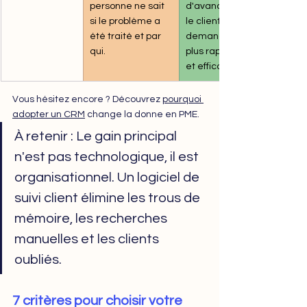
personne ne sait 
d'avancement et 
si le problème a 
le client voit sa 
été traité et par 
demande traitée 
qui. 
plus rapidement 
et efficacement. 
Vous hésitez encore ? Découvrez 
pourquoi 
adopter un CRM
 change la donne en PME.
À retenir : Le gain principal 
n'est pas technologique, il est 
organisationnel. Un logiciel de 
suivi client élimine les trous de 
mémoire, les recherches 
manuelles et les clients 
oubliés.
7 critères pour choisir votre 