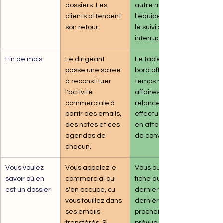
dossiers. Les 
autre membre de 
clients attendent 
l'équipe reprend 
son retour.
le suivi sans 
interruption.
Fin de mois
Le dirigeant 
Le tableau de 
passe une soirée 
bord affiche en 
à reconstituer 
temps réel : 
l'activité 
affaires en cours, 
commerciale à 
relances 
partir des emails, 
effectuées, devis 
des notes et des 
en attente, taux 
agendas de 
de conversion.
chacun.
Vous voulez 
Vous appelez le 
Vous ouvrez la 
savoir où en 
commercial qui 
fiche du contact : 
est un dossier
s'en occupe, ou 
dernier email, 
vous fouillez dans 
dernière note, 
ses emails 
prochaine action 
transférés. Si 
prévue. Vous avez 