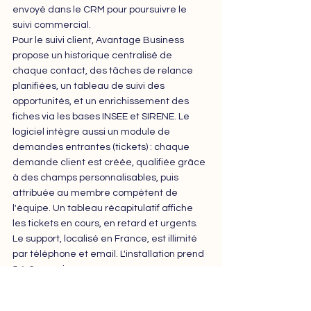
envoyé dans le CRM pour poursuivre le 
suivi commercial.
Pour le suivi client, Avantage Business 
propose un historique centralisé de 
chaque contact, des tâches de relance 
planifiées, un tableau de suivi des 
opportunités, et un enrichissement des 
fiches via les bases INSEE et SIRENE. 
Le 
logiciel intègre aussi un module de 
demandes entrantes (tickets) : chaque 
demande client est créée, qualifiée grâce 
à des champs personnalisables, puis 
attribuée au membre compétent de 
l'équipe. Un tableau récapitulatif affiche 
les tickets en cours, en retard et urgents. 
Le support, localisé en France, est illimité 
par téléphone et email. L'installation prend 
5 à 6 semaines.
🟢 Points forts : Synchronisation native 
EBP/Sage, module SAV intégré, 