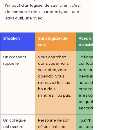
l'impact d'un logiciel de suivi client, c'est 
de comparer deux journées types : une 
sans outil, une avec.
Situation
Sans logiciel de 
Avec un logiciel 
suivi
de suivi
Un prospect 
Vous cherchez 
La fiche du 
rappelle
dans vos emails, 
contact s'affiche : 
vos notes, votre 
dernier échange, 
agenda. Vous 
devis envoyé, 
retrouvez le fil au 
notes de l'appel 
bout de 5 
précédent. Vous 
minutes… ou pas.
êtes opérationnel 
en quelques 
secondes.
Un collègue 
Personne ne sait 
Tout l'historique 
est absent
où en sont ses 
est accessible. Un 