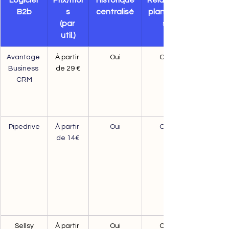
Logiciel 
Prix/moi
Historique
Relances
B2b
s
centralisé
planifiée
(par 
s
util.)
Avantage 
À partir 
Oui
Oui
Business 
de 29 €
CRM
Pipedrive
À partir 
Oui
Oui
de 14€
Sellsy
À partir 
Oui
Oui