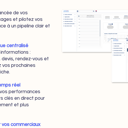
vancée de vos
cages et pilotez vos
e à un pipeline clair et
que centralisé
 informations :
 devis, rendez-vous et
ez vos prochaines
iche.
emps réel
s, vos performances
s clés en direct pour
dement et plus
ur vos commerciaux