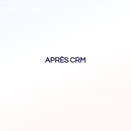
 lien entre les différents
Manque de suivi de
giciels de l'entreprise
APRÈS CRM
droit
Meilleure collaboration interne
Un CRM connecté aux autres lo
lances planifiées