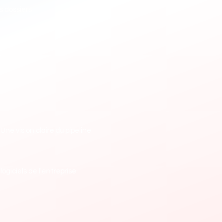
s dossiers
Une vision claire du pipeline
giciels de l'entreprise