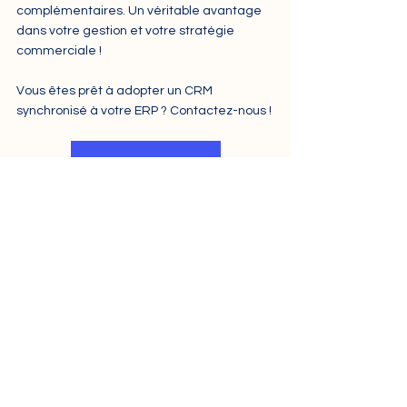
complémentaires. Un véritable avantage 
dans votre gestion et votre stratégie 
commerciale !
Vous êtes prêt à adopter un CRM 
synchronisé à votre ERP ? Contactez-nous !
Nous contacter
Quelles différences entre un logiciel ERP et 
un logiciel CRM
Voir tout
Posts similaires