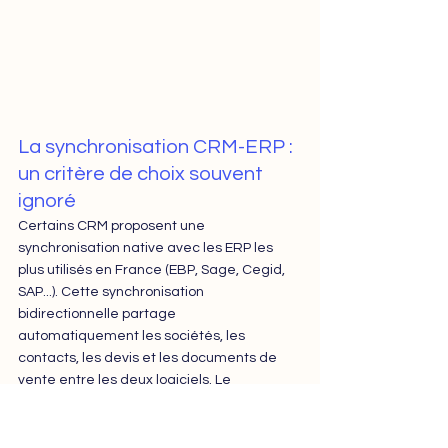
La synchronisation CRM-ERP : 
un critère de choix souvent 
ignoré
Certains CRM proposent une 
synchronisation native avec les ERP les 
plus utilisés en France (EBP, Sage, Cegid, 
SAP...). Cette synchronisation 
bidirectionnelle partage 
automatiquement les sociétés, les 
contacts, les devis et les documents de 
vente entre les deux logiciels. Le 
commercial travaille dans le CRM, le 
comptable travaille dans l'ERP, et les 
données circulent sans ressaisie.