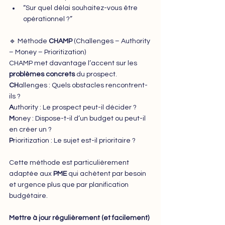
“Sur quel délai souhaitez-vous être 
opérationnel ?”
🔹 Méthode 
CHAMP 
(Challenges – Authority 
– Money – Prioritization)
CHAMP met davantage l’accent sur les 
problèmes concrets
 du prospect.
CH
allenges : Quels obstacles rencontrent-
ils ?
A
uthority : Le prospect peut-il décider ?
M
oney : Dispose-t-il d’un budget ou peut-il 
en créer un ?
P
rioritization : Le sujet est-il prioritaire ?
Cette méthode est particulièrement 
adaptée aux 
PME
 qui achètent par besoin 
et urgence plus que par planification 
budgétaire.
Mettre à jour régulièrement (et facilement)