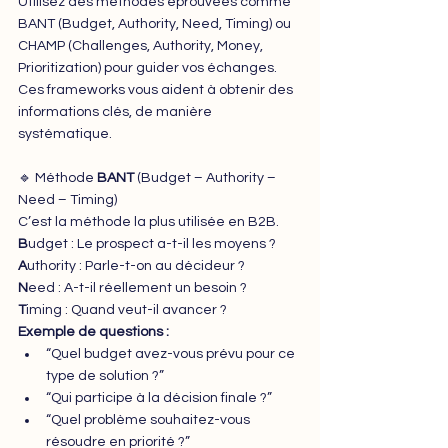
Utilisez des méthodes éprouvées comme 
BANT (Budget, Authority, Need, Timing) ou 
CHAMP (Challenges, Authority, Money, 
Prioritization) pour guider vos échanges. 
Ces frameworks vous aident à obtenir des 
informations clés, de manière 
systématique.
🔹 Méthode 
BANT 
(Budget – Authority – 
Need – Timing)
C’est la méthode la plus utilisée en B2B.
B
udget : Le prospect a-t-il les moyens ?
A
uthority : Parle-t-on au décideur ?
N
eed : A-t-il réellement un besoin ?
T
iming : Quand veut-il avancer ?
Exemple de questions :
“Quel budget avez-vous prévu pour ce 
type de solution ?”
“Qui participe à la décision finale ?”
“Quel problème souhaitez-vous 
résoudre en priorité ?”