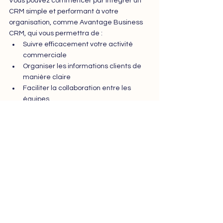
Vous pouvez commencer par intégrer un 
CRM simple et performant à votre 
organisation, comme Avantage Business 
CRM, qui vous permettra de :
Suivre efficacement votre activité 
commerciale
Organiser les informations clients de 
manière claire
Faciliter la collaboration entre les 
équipes
Gagner un temps précieux au 
quotidien
Demandez une démonstration gratuite 
d’Avantage Business CRM et découvrez 
comment transformer votre base de 
données client en levier de croissance 
commerciale !
Réserver une démo